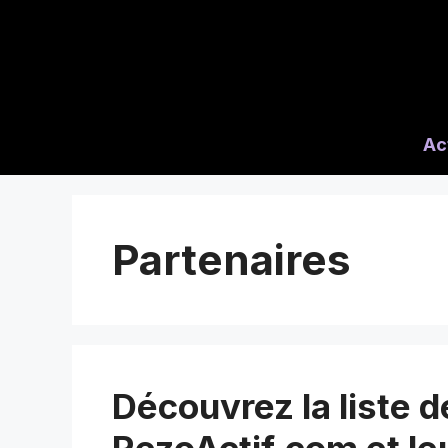
Aller
au
contenu
Ac
Partenaires
Découvrez la liste 
RezoActif.com et le