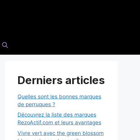
Derniers articles
Quelles sont les bonnes marques
de perruques ?
Découvrez la liste des marques
RezoActif.com et leurs avantages
Vivre vert avec the green blossom