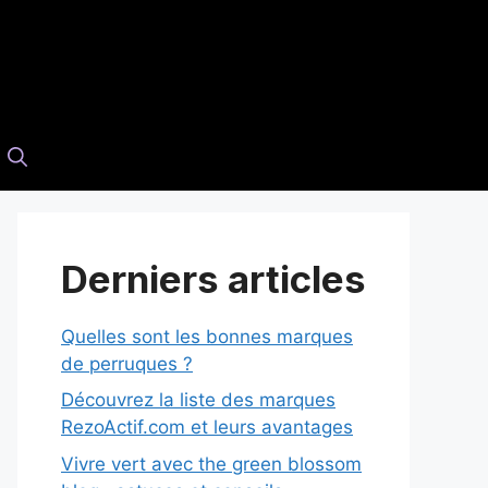
Derniers articles
Quelles sont les bonnes marques
de perruques ?
Découvrez la liste des marques
RezoActif.com et leurs avantages
Vivre vert avec the green blossom