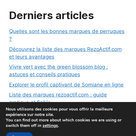
Derniers articles
Quelles sont les bonnes marques de perruques
?
Découvrez la liste des marques RezoActif.com
et leurs avantages
Vivre vert avec the green blossom blog :
astuces et conseils pratiques
Explorer le profil captivant de Somiane en ligne
Liste des marques rezoactif.com : guide
pratique et fiable
Nous utilisons des cookies pour vous offrir la meilleure
expérience sur notre site.
You can find out more about which cookies we are using or
switch them off in
settings
.
© Electionmisslorraine 2026 |
Mentions Légales
|